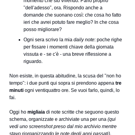
momento che sto vivendo. Parlo proprio
"dell'adesso", ora. Rispondo anche a
domande che suonano così: che cosa ho fatto
ieri che avrei potuto fare meglio? In che cosa
posso migliorare?
Ogni sera scrivo la mia
daily note
: poche righe
per fissare i momenti chiave della giornata
vissuta e - se c'è - una breve riflessione a
riguardo.
Non esiste, in questa abitudine, la scusa del "non ho
tempo": i due punti qui sopra si prendono appena
tre
minuti
ogni ventiquattro ore. Se vuoi farlo, quindi, lo
fai.
Oggi ho
migliaia
di note scritte che seguono questo
schema, organizzate e archiviate una per una
(qui
vedi uno screenshot preso dal mio archivio mentre
stavo riorganizzando le note degli anni passati)
.