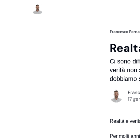
Francesco Forna
Realta
Ci sono dif
verità non
dobbiamo s
Fran
17 ge
Realtà e veri
Per molti anni