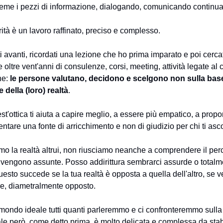
eme i pezzi di informazione, dialogando, comunicando continu
ità è un lavoro raffinato, preciso e complesso.
i avanti, ricordati una lezione che ho prima imparato e poi cercat
le oltre vent'anni di consulenze, corsi, meeting, attività legate al
ne:
le persone valutano, decidono e scelgono non sulla base 
 della (loro) realtà
.
st'ottica ti aiuta a capire meglio, a essere più empatico, a propo
ventare una fonte di arricchimento e non di giudizio per chi ti asco
o la realtà altrui, non riusciamo neanche a comprendere il per
 vengono assunte. Posso addirittura sembrarci assurde o totalm
uesto succede se la tua realtà è opposta a quella dell'altro, se 
e, diametralmente opposto.
n mondo ideale tutti quanti parleremmo e ci confronteremmo sulla
ale però, come detto prima, è molto delicata e complessa da stab