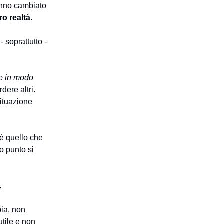
nno cambiato
o realtà
.
- soprattutto -
e in modo
dere altri.
situazione
hé quello che
o punto si
.
pia, non
utile e non