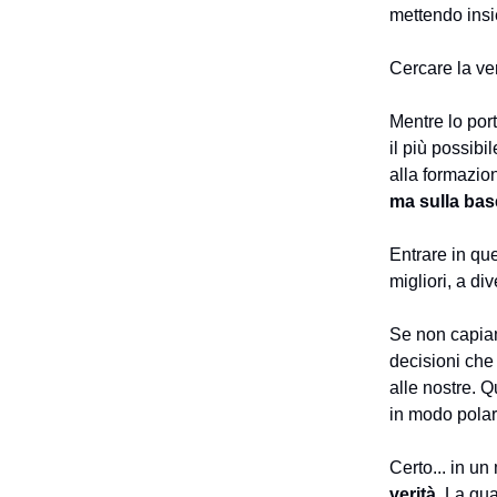
mettendo insi
Cercare la ver
Mentre lo port
il più possibi
alla formazio
ma sulla base
Entrare in que
migliori, a di
Se non capiam
decisioni che
alle nostre. Q
in modo polar
Certo... in u
verità
. La qu