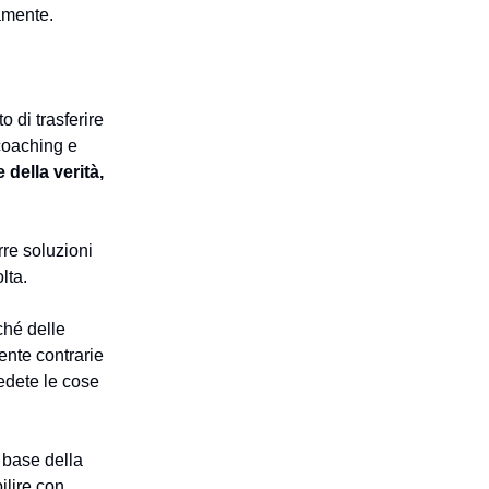
amente.
o di trasferire
 coaching e
della verità,
rre soluzioni
lta.
ché delle
ente contrarie
vedete le cose
 base della
ilire con