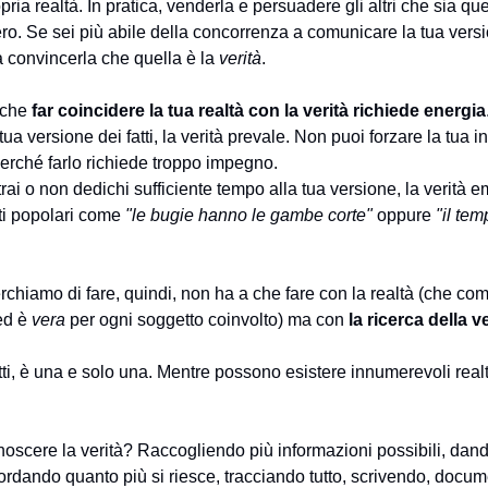
pria realtà. In pratica, venderla e persuadere gli altri che sia que
ero. Se sei più abile della concorrenza a comunicare la tua versio
 a convincerla che quella è la
verità
.
 che
far coincidere la tua realtà con la verità richiede energia
tua versione dei fatti, la verità prevale. Non puoi forzare la tua i
erché farlo richiede troppo impegno.
rai o non dedichi sufficiente tempo alla tua versione, la verità 
ti popolari come
"le bugie hanno le gambe corte"
oppure
"il tem
rchiamo di fare, quindi, non ha a che fare con la realtà (che com
ed è
vera
per ogni soggetto coinvolto) ma con
la ricerca della v
atti, è una e solo una. Mentre possono esistere innumerevoli realt
oscere la verità? Raccogliendo più informazioni possibili, dan
icordando quanto più si riesce, tracciando tutto, scrivendo, docu