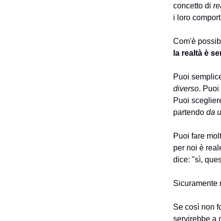
concetto di
re
i loro comport
Com'è possibi
la realtà è s
Puoi semplice
diverso
. Puoi
Puoi sceglier
partendo
da u
Puoi fare molt
per noi è real
dice: "sì, que
Sicuramente n
Se così non f
servirebbe a 