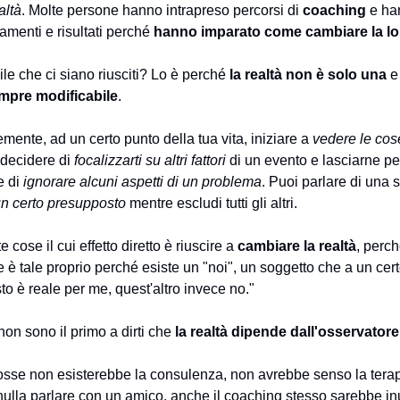
altà
. Molte persone hanno intrapreso percorsi di
coaching
e ha
amenti e risultati perché
hanno imparato come cambiare la lor
le che ci siano riusciti? Lo è perché
la realtà non è solo una
e 
empre modificabile
.
mente, ad un certo punto della tua vita, iniziare a
vedere le cos
 decidere di
focalizzarti su altri fattori
di un evento e lasciarne per
e di
ignorare alcuni aspetti di un problema
. Puoi parlare di una 
n certo presupposto
mentre escludi tutti gli altri.
e cose il cui effetto diretto è riuscire a
cambiare la realtà
, perc
e è tale proprio perché esiste un "noi", un soggetto che a un cert
sto è reale per me, quest'altro invece no."
on sono il primo a dirti che
la realtà dipende dall'osservatore
osse non esisterebbe la consulenza, non avrebbe senso la tera
nulla parlare con un amico, anche il coaching stesso sarebbe in