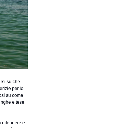
rsi su che
erizie per lo
osi su come
lunghe e tese
a difendere e