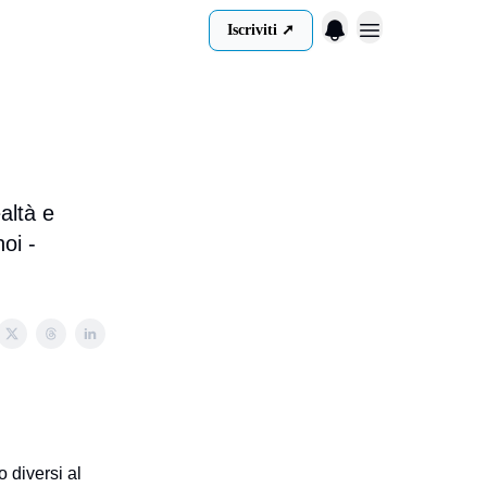
Iscriviti ➚
Menu
ltà e
oi -
o diversi al