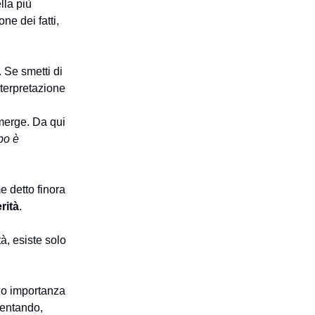
lla più
ne dei fatti,
. Se smetti di
nterpretazione
emerge. Da qui
po è
e detto finora
erità
.
à, esiste solo
do importanza
mentando,