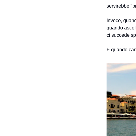
servirebbe "pr
Invece, quando
quando ascolti
ci succede sp
E quando cam