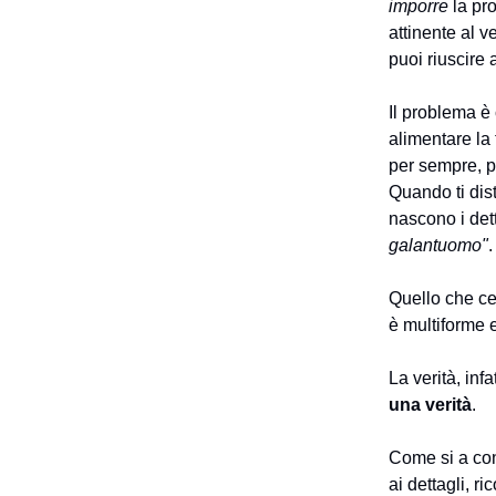
imporre
la pro
attinente al v
puoi riuscire
Il problema è
alimentare la 
per sempre, p
Quando ti dist
nascono i det
galantuomo"
.
Quello che ce
è multiforme 
La verità, inf
una verità
.
Come si a con
ai dettagli, r