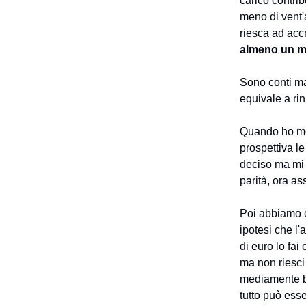
carico contri
meno di vent'a
riesca ad accr
almeno un mi
Sono conti mal
equivale a ri
Quando ho mos
prospettiva l
deciso ma mi 
parità, ora a
Poi abbiamo c
ipotesi che l'
di euro lo fai
ma non riesci
mediamente ben
tutto può ess