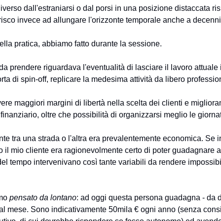
verso dall'estraniarsi o dal porsi in una posizione distaccata ris
ferisco invece ad allungare l'orizzonte temporale anche a decenni
lla pratica, abbiamo fatto durante la sessione.
a prendere riguardava l'eventualità di lasciare il lavoro attuale
rta di spin-off, replicare la medesima attività da libero professio
re maggiori margini di libertà nella scelta dei clienti e migliora
 finanziario, oltre che possibilità di organizzarsi meglio le giorna
te tra una strada o l'altra era prevalentemente economica. Se in
o il mio cliente era ragionevolmente certo di poter guadagnare a
del tempo intervenivano così tante variabili da rendere impossibi
amo
pensato da lontano
: ad oggi questa persona guadagna - da 
 al mese. Sono indicativamente 50mila € ogni anno (senza consi