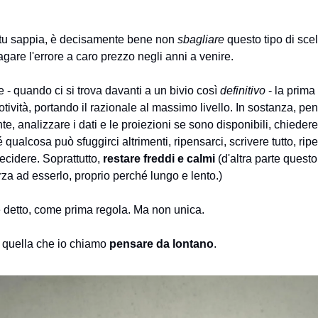
u sappia, è decisamente bene non
sbagliare
questo tipo di scel
pagare l'errore a caro prezzo negli anni a venire.
- quando ci si trova davanti a un bivio così
definitivo
- la prima
tività, portando il razionale al massimo livello. In sostanza, pe
te, analizzare i dati e le proiezioni se sono disponibili, chiede
 qualcosa può sfuggirci altrimenti, ripensarci, scrivere tutto, ri
ecidere. Soprattutto,
restare freddi e calmi
(d'altra parte questo 
rza ad esserlo, proprio perché lungo e lento.)
detto, come prima regola. Ma non unica.
 quella che io chiamo
pensare da lontano
.