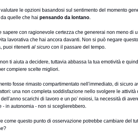
e valutare le opzioni basandosi sul sentimento del momento gen
 da quelle che hai
pensando da lontano
.
e sapere con ragionevole certezza che genererai non meno di u
 vita lavorativa che hai ancora davanti. Non si può negare questo
, puoi ritenerti
al sicuro
con il passare del tempo.
 non ti aiuta a decidere, tuttavia abbassa la tua emotività e quin
per compiere scelte migliori.
mento fosse rimasto compartimentato nell'immediato, di sicuro 
 fattori: una non completa soddisfazione nello svolgere le attività
 dell'anno scarichi di lavoro e un po' noiosi, la necessità di aver
e - in autonomia - non si sceglierebbero.
re come questo punto di osservazione potrebbe cambiare del tutt
ne?