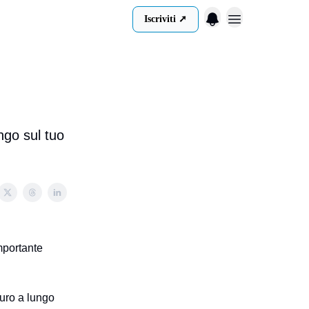
Iscriviti ➚
Menu
ngo sul tuo
mportante
turo a lungo