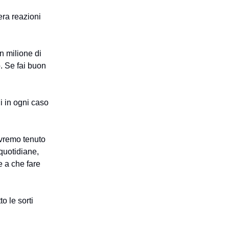
era reazioni
n milione di
. Se fai buon
di in ogni caso
avremo tenuto
 quotidiane,
e a che fare
o le sorti