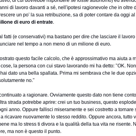
butivo, di cui dovrebbe rispondere se fosse autonomo) ed avend
nni di lavoro davanti a sé, nell'ipotesi ragionevole che in oltre
escere un po' la sua retribuzione, sa di poter contare da oggi al s
lione di euro di entrate
.
 fatti (e conservativi) ma bastano per dire che lasciare il lavoro 
nunciare nel tempo a non meno di un milione di euro.
trato questo facile calcolo, che è approssimativo ma aiuta a m
e cose, la persona con cui stavo lavorando mi ha detto: "OK. No
hai dato una bella spallata. Prima mi sembrava che le due opzio
ssolutamente no."
ontinuato a ragionare. Ovviamente questo dato non tiene conto d
altra strada potrebbe aprire: crei un tuo business, questo esplode
 ogni anno. Oppure fallisci miseramente e sei costretto a tornare s
 a ricavare nuovamente lo stesso reddito. Oppure ancora, tutto 
e ma lo stress ti divora e la qualità della tua vita ne risente.
ere, ma non è questo il punto.