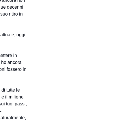
o ancora non
 due decenni
uo ritiro in
attuale, oggi,
ettere in
n ho ancora
ni fossero in
i tutte le
 e il milione
ui tuoi passi,
va
 Naturalmente,