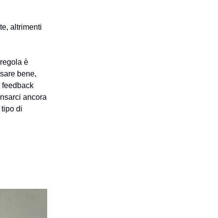
te, altrimenti
 regola è
nsare bene,
re feedback
pensarci ancora
tipo di