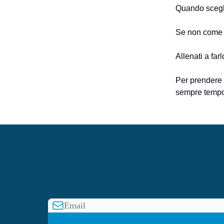
Quando scegl
Se non come r
Allenati a far
Per prendere d
sempre tempo