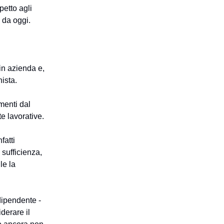
petto agli
 da oggi.
 in azienda e,
nista.
menti dal
te lavorative.
fatti
 sufficienza,
le la
dipendente -
derare il