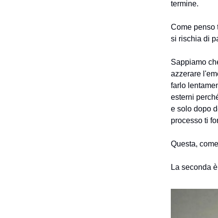
termine.
Come penso t
si rischia di 
Sappiamo che 
azzerare l'emo
farlo lentamen
esterni perché
e solo dopo d
processo ti fo
Questa, come 
La seconda è