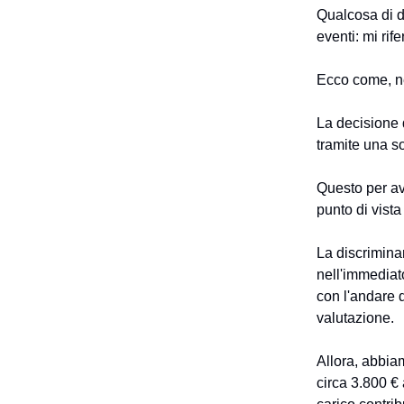
Qualcosa di di
eventi: mi ri
Ecco come, ne
La decisione d
tramite una so
Questo per ave
punto di vista
La discriminan
nell'immediat
con l'andare 
valutazione.
Allora, abbi
circa 3.800 €